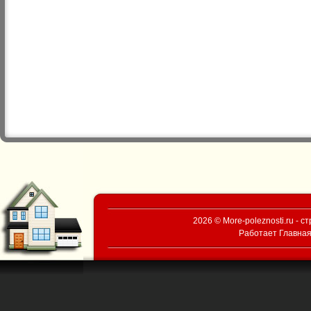
2026 © More-poleznosti.ru - 
Работает
Главная