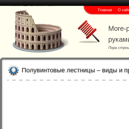
Главная
О сай
More-p
рукам
Пора строи
Полувинтовые лестницы – виды и 