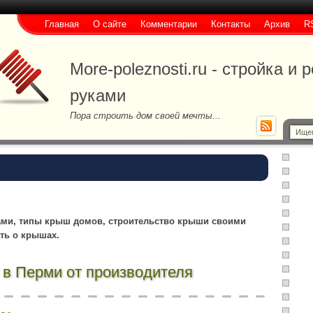
Главная
О сайте
Комментарии
Контакты
Архив
R
More-poleznosti.ru - стройка и
руками
Пора строить дом своей мечты...
ми, типы крыш домов, строительство крыши своими
ать о крышах.
 в Перми от производителя