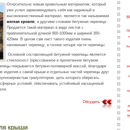
Относительно новым кровельным материалом, который
уже успел зарекомендовать себя как надежный и
высококачественный материал, является так называемая
М
мягкая кровля
, а другими словами битумная черепица.
Продается такой материал в виде листов с
п
приблизительной длиной 900-1000мм и шириной 300-
о
420мм. В целом сам лист такого изделия очень
напоминает черепицу, а точнее четыре части черепицы.
ба
Основной составляющей битумной черепицы является
стеклохолст (прессованное и пропитанное битумом
репицы покрывается битумно-полимерной массой, благодаря
ре
е изделия к самой крыши и отдельных частей черепицы друг
о
рупнозернистым гранулятором, цель которого оберегать
осферных условий, обеспечивать устойчивый насыщенный
вли.
пе
Обсудить
д
п
ф
для крыши