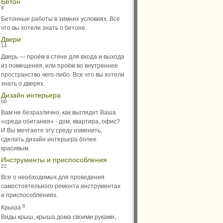
Бетон
8
Бетонные работы в зимних условиях. Все
что вы хотели знать о бетоне.
Двери
14
Дверь — проём в стене для входа и выхода
из помещения, или проём во внутреннее
пространство чего-либо. Все что вы хотели
знать о дверях.
Дизайн интерьера
66
Вам не безразлично, как выглядит Ваша
«среда обитания» - дом, квартира, офис?
И Вы мечтаете эту среду изменить,
сделать дизайн интерьера более
красивым.
Инструменты и приспособления
22
Все о необходимых для проведения
самостоятельного ремонта инструментах
и приспособлениях.
6
Крыша
Виды крыш, крыша дома своими руками,