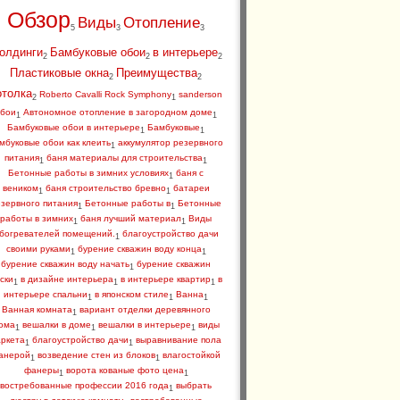
Обзор
Виды
Отопление
5
3
3
олдинги
Бамбуковые обои
в интерьере
2
2
2
Пластиковые окна
Преимущества
2
2
отолка
Roberto Cavalli Rock Symphony
sanderson
2
1
бои
Автономное отопление в загородном доме
1
1
Бамбуковые обои в интерьере
Бамбуковые
1
1
мбуковые обои как клеить
аккумулятор резервного
1
питания
баня материалы для строительства
1
1
Бетонные работы в зимних условиях
баня с
1
веником
баня строительство бревно
батареи
1
1
зервного питания
Бетонные работы в
Бетонные
1
1
работы в зимних
баня лучший материал
Виды
1
1
богревателей помещений.
благоустройство дачи
1
своими руками
бурение скважин воду конца
1
1
бурение скважин воду начать
бурение скважин
1
ски
в дизайне интерьера
в интерьере квартир
в
1
1
1
интерьере спальни
в японском стиле
Ванна
1
1
1
Ванная комната
вариант отделки деревянного
1
ома
вешалки в доме
вешалки в интерьере
виды
1
1
1
аркета
благоустройство дачи
выравнивание пола
1
1
анерой
возведение стен из блоков
влагостойкой
1
1
фанеры
ворота кованые фото цена
1
1
востребованные профессии 2016 года
выбрать
1