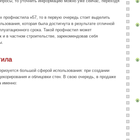
опросы, то уточнить информацию можно уже сейчас, переходя
х профнастила н57, то в первую очередь стоит выделить
льзования, которая была достигнута в результате отличной
сплуатационного срока. Такой профнастил может
к и в частном строительстве, зарекомендовав себя
ы.
тила
еризуется большой сферой использования: при создании
декорирования и облицовки стен. В свою очередь, в продаже
а именно: