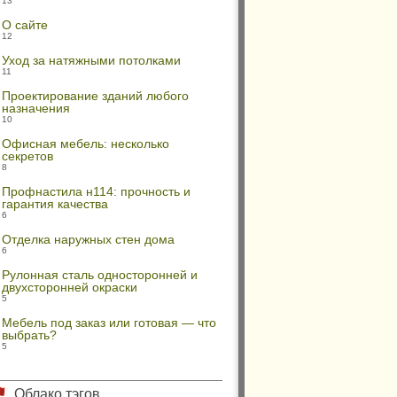
13
О сайте
12
Уход за натяжными потолками
11
Проектирование зданий любого
назначения
10
Офисная мебель: несколько
секретов
8
Профнастила н114: прочность и
гарантия качества
6
Отделка наружных стен дома
6
Рулонная сталь односторонней и
двухсторонней окраски
5
Мебель под заказ или готовая — что
выбрать?
5
Облако тэгов