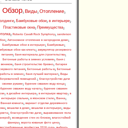
Обзор
Виды
Отопление
5
3
3
олдинги
Бамбуковые обои
в интерьере
2
2
2
Пластиковые окна
Преимущества
2
2
отолка
Roberto Cavalli Rock Symphony
sanderson
2
1
бои
Автономное отопление в загородном доме
1
1
Бамбуковые обои в интерьере
Бамбуковые
1
1
мбуковые обои как клеить
аккумулятор резервного
1
питания
баня материалы для строительства
1
1
Бетонные работы в зимних условиях
баня с
1
веником
баня строительство бревно
батареи
1
1
зервного питания
Бетонные работы в
Бетонные
1
1
работы в зимних
баня лучший материал
Виды
1
1
богревателей помещений.
благоустройство дачи
1
своими руками
бурение скважин воду конца
1
1
бурение скважин воду начать
бурение скважин
1
ски
в дизайне интерьера
в интерьере квартир
в
1
1
1
интерьере спальни
в японском стиле
Ванна
1
1
1
Ванная комната
вариант отделки деревянного
1
ома
вешалки в доме
вешалки в интерьере
виды
1
1
1
аркета
благоустройство дачи
выравнивание пола
1
1
анерой
возведение стен из блоков
влагостойкой
1
1
фанеры
ворота кованые фото цена
1
1
востребованные профессии 2016 года
выбрать