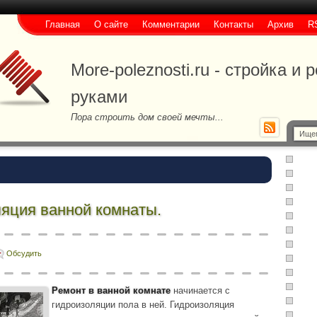
Главная
О сайте
Комментарии
Контакты
Архив
R
More-poleznosti.ru - стройка и
руками
Пора строить дом своей мечты...
ляция ванной комнаты.
Обсудить
Ремонт в ванной комнате
начинается с
гидроизоляции пола в ней. Гидроизоляция