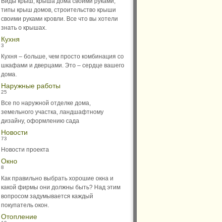
Виды крыш, крыша дома своими руками,
типы крыш домов, строительство крыши
своими руками кровли. Все что вы хотели
знать о крышах.
Кухня
3
Кухня – больше, чем просто комбинация со
шкафами и дверцами. Это – сердце вашего
дома.
Наружные работы
25
Все по наружной отделке дома,
земельного участка, ландшафтному
дизайну, оформлению сада
Новости
73
Новости проекта
Окно
8
Как правильно выбрать хорошие окна и
какой фирмы они должны быть? Над этим
вопросом задумывается каждый
покупатель окон.
Отопление