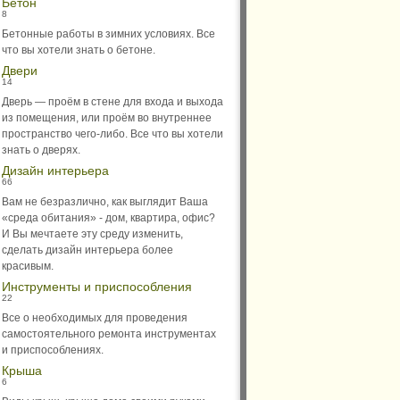
Бетон
8
Бетонные работы в зимних условиях. Все
что вы хотели знать о бетоне.
Двери
14
Дверь — проём в стене для входа и выхода
из помещения, или проём во внутреннее
пространство чего-либо. Все что вы хотели
знать о дверях.
Дизайн интерьера
66
Вам не безразлично, как выглядит Ваша
«среда обитания» - дом, квартира, офис?
И Вы мечтаете эту среду изменить,
сделать дизайн интерьера более
красивым.
Инструменты и приспособления
22
Все о необходимых для проведения
самостоятельного ремонта инструментах
и приспособлениях.
Крыша
6