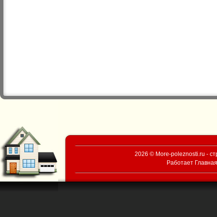
2026 © More-poleznosti.ru - 
Работает
Главная