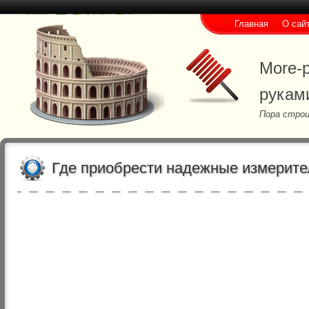
Главная
О сай
More-p
рукам
Пора строи
Где приобрести надежные измерит