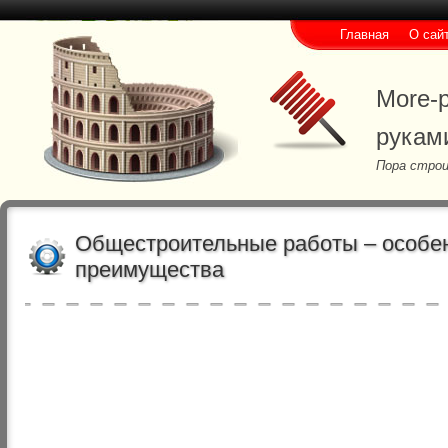
Главная
О сай
More-p
рукам
Пора строи
Общестроительные работы – особен
преимущества