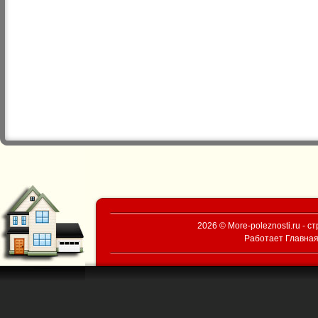
2026 © More-poleznosti.ru - 
Работает
Главная