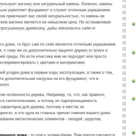
ользуют вагонку или натуральный камень. Конечно, камень
ально укрепляет фундамент и служит отличным украшением
дом привлекает вас своей натуральностью, то камень ее
вом вагонки является ее невысокая цена. Но останавливая
 просушенную древесину, дабы обезопасить себя от
го дома, то брус сам по себе является отличным украшением.
, к тому же он дополнительно защитит дерево от влаги и
ей среды. Но если классика вам не подходит или просто
экспериментировать с цветами и материалами.
ой усадке дома в первые коды эксплуатации, а также о том,
то дополнительная нагрузка на его фундамент, что в
опот.
ие особенности дерева. Например, то, что, как правило,
ся синтетическими, а потому их паропроницаемость
 характерна для дерева, поэтому в местах их
енсат, а это одна из главных причин гниения вашего дома.
ование металлических элементов - гвоздей, шурупов,
евянного дома
- то здесь хозяин-барин. Вам предоставляется