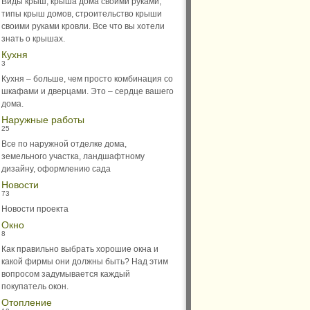
Виды крыш, крыша дома своими руками,
типы крыш домов, строительство крыши
своими руками кровли. Все что вы хотели
знать о крышах.
Кухня
3
Кухня – больше, чем просто комбинация со
шкафами и дверцами. Это – сердце вашего
дома.
Наружные работы
25
Все по наружной отделке дома,
земельного участка, ландшафтному
дизайну, оформлению сада
Новости
73
Новости проекта
Окно
8
Как правильно выбрать хорошие окна и
какой фирмы они должны быть? Над этим
вопросом задумывается каждый
покупатель окон.
Отопление