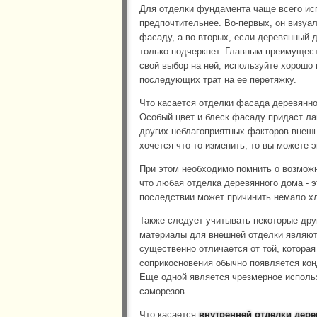
Для отделки фундамента чаще всего исп
предпочтительнее. Во-первых, он визу
фасаду, а во-вторых, если деревянный 
только подчеркнет. Главным преимущест
свой выбор на ней, используйте хорошо
последующих трат на ее перетяжку.
Что касается отделки фасада деревянно
Особый цвет и блеск фасаду придаст лак
других неблагоприятных факторов внешн
хочется что-то изменить, то вы можете 
При этом необходимо помнить о возможн
что любая отделка деревянного дома - э
последствии может причинить немало хл
Также следует учитывать некоторые друг
материалы для внешней отделки являют
существенно отличается от той, которая
соприкосновения обычно появляется конд
Еще одной является чрезмерное использ
саморезов.
Что касается
внутренней отделки дер