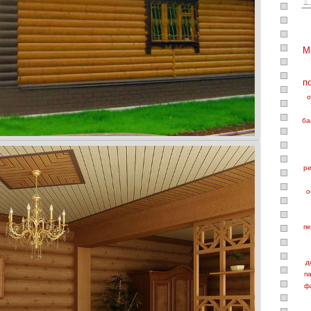
М
п
о
ба
ре
о
пе
д
п
ф