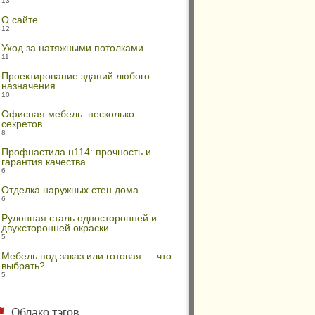
13
О сайте
12
Уход за натяжными потолками
11
Проектирование зданий любого
назначения
10
Офисная мебель: несколько
секретов
8
Профнастила н114: прочность и
гарантия качества
6
Отделка наружных стен дома
6
Рулонная сталь односторонней и
двухсторонней окраски
5
Мебель под заказ или готовая — что
выбрать?
5
Облако тэгов