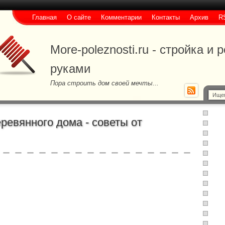
Главная
О сайте
Комментарии
Контакты
Архив
R
More-poleznosti.ru - стройка и
руками
Пора строить дом своей мечты...
еревянного дома - советы от