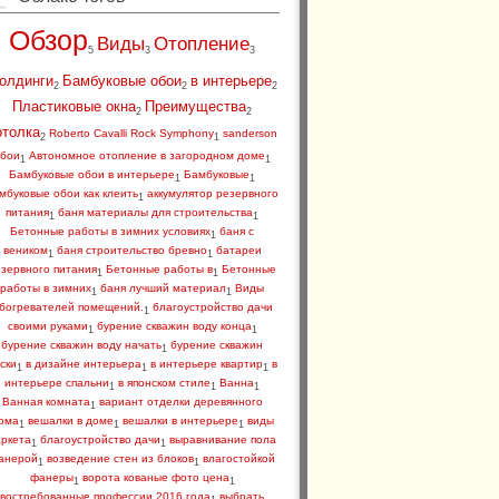
Обзор
Виды
Отопление
5
3
3
олдинги
Бамбуковые обои
в интерьере
2
2
2
Пластиковые окна
Преимущества
2
2
отолка
Roberto Cavalli Rock Symphony
sanderson
2
1
бои
Автономное отопление в загородном доме
1
1
Бамбуковые обои в интерьере
Бамбуковые
1
1
мбуковые обои как клеить
аккумулятор резервного
1
питания
баня материалы для строительства
1
1
Бетонные работы в зимних условиях
баня с
1
веником
баня строительство бревно
батареи
1
1
зервного питания
Бетонные работы в
Бетонные
1
1
работы в зимних
баня лучший материал
Виды
1
1
богревателей помещений.
благоустройство дачи
1
своими руками
бурение скважин воду конца
1
1
бурение скважин воду начать
бурение скважин
1
ски
в дизайне интерьера
в интерьере квартир
в
1
1
1
интерьере спальни
в японском стиле
Ванна
1
1
1
Ванная комната
вариант отделки деревянного
1
ома
вешалки в доме
вешалки в интерьере
виды
1
1
1
аркета
благоустройство дачи
выравнивание пола
1
1
анерой
возведение стен из блоков
влагостойкой
1
1
фанеры
ворота кованые фото цена
1
1
востребованные профессии 2016 года
выбрать