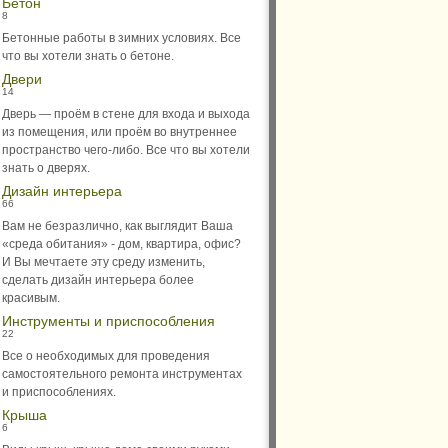
Бетон
8
Бетонные работы в зимних условиях. Все
что вы хотели знать о бетоне.
Двери
14
Дверь — проём в стене для входа и выхода
из помещения, или проём во внутреннее
пространство чего-либо. Все что вы хотели
знать о дверях.
Дизайн интерьера
66
Вам не безразлично, как выглядит Ваша
«среда обитания» - дом, квартира, офис?
И Вы мечтаете эту среду изменить,
сделать дизайн интерьера более
красивым.
Инструменты и приспособления
22
Все о необходимых для проведения
самостоятельного ремонта инструментах
и приспособлениях.
Крыша
6