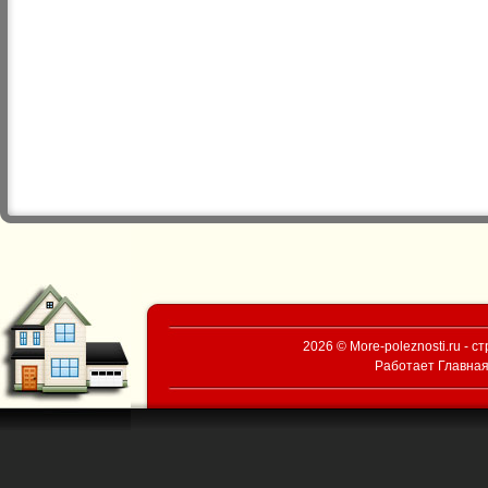
2026 © More-poleznosti.ru - 
Работает
Главная