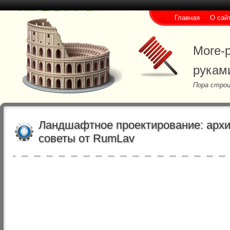
Главная
О сай
More-p
рукам
Пора строи
Ландшафтное проектирование: архит
советы от RumLav