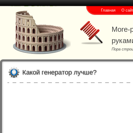
Главная
О сай
More-p
рукам
Пора строи
Какой генератор лучше?