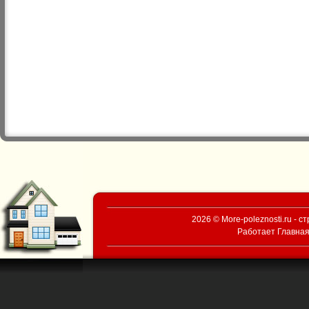
2026 © More-poleznosti.ru - 
Работает
Главная