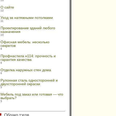
13
О сайте
12
Уход за натяжными потолками
11
Проектирование зданий любого
назначения
10
Офисная мебель: несколько
секретов
8
Профнастила н114: прочность и
гарантия качества
6
Отделка наружных стен дома
6
Рулонная сталь односторонней и
двухсторонней окраски
5
Мебель под заказ или готовая — что
выбрать?
5
Облако тэгов