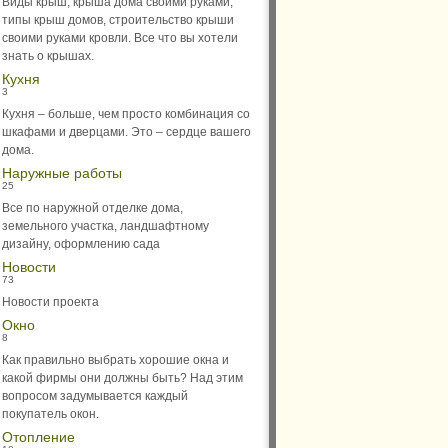
Виды крыш, крыша дома своими руками,
типы крыш домов, строительство крыши
своими руками кровли. Все что вы хотели
знать о крышах.
Кухня
3
Кухня – больше, чем просто комбинация со
шкафами и дверцами. Это – сердце вашего
дома.
Наружные работы
25
Все по наружной отделке дома,
земельного участка, ландшафтному
дизайну, оформлению сада
Новости
73
Новости проекта
Окно
8
Как правильно выбрать хорошие окна и
какой фирмы они должны быть? Над этим
вопросом задумывается каждый
покупатель окон.
Отопление