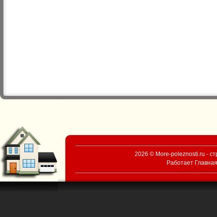
2026 © More-poleznosti.ru - 
Работает
Главная