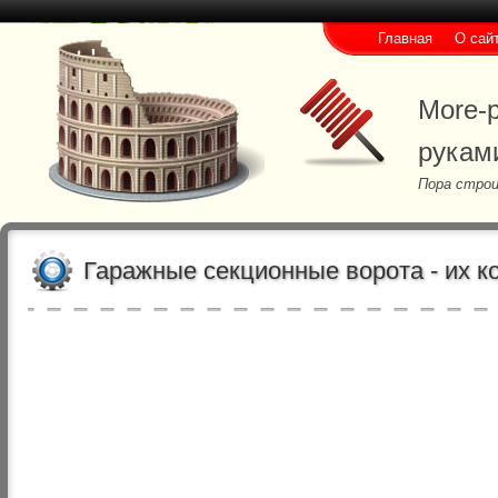
Главная
О сай
More-p
рукам
Пора строи
Гаражные секционные ворота - их к