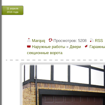
11 апреля
2016 года
Marquq
Просмотров:
5208
RSS
Наружные работы
»
Двери
Гаражны
секционные ворота