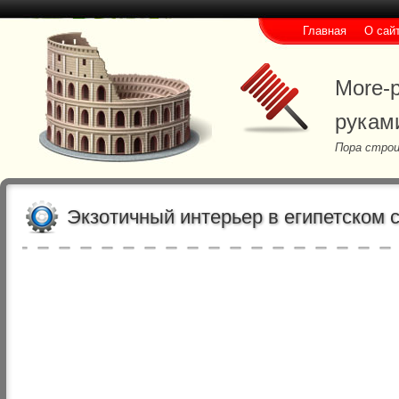
Главная
О сай
More-p
рукам
Пора строи
Экзотичный интерьер в египетском 