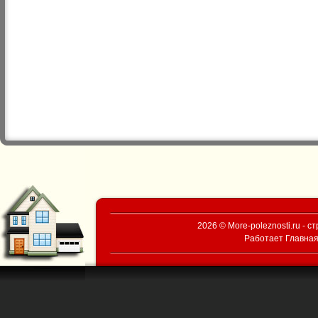
2026 © More-poleznosti.ru - 
Работает
Главная