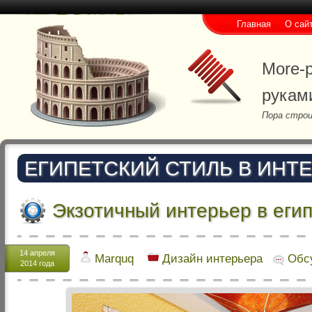
Главная
О сай
More-p
рукам
Пора строи
ЕГИПЕТСКИЙ СТИЛЬ В ИНТ
Экзотичный интерьер в еги
14 апреля
Marquq
Дизайн интерьера
Обс
2014 года