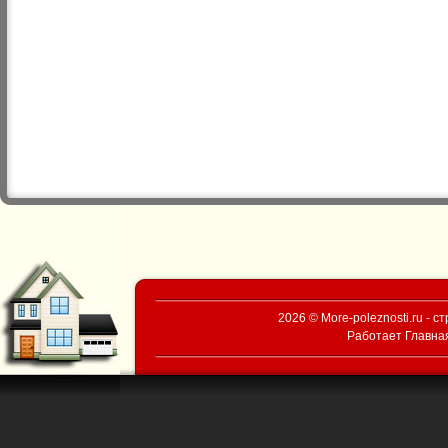
2026 © More-poleznosti.ru - 
Работает
Главна