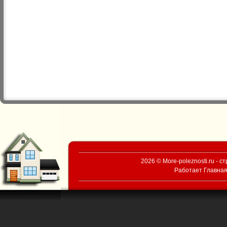
2026 © More-poleznosti.ru - 
Работает
Главная