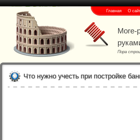
Главная
О сай
More-p
рукам
Пора строи
Что нужно учесть при постройке бан