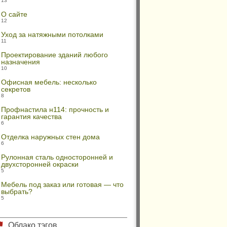
13
О сайте
12
Уход за натяжными потолками
11
Проектирование зданий любого
назначения
10
Офисная мебель: несколько
секретов
8
Профнастила н114: прочность и
гарантия качества
6
Отделка наружных стен дома
6
Рулонная сталь односторонней и
двухсторонней окраски
5
Мебель под заказ или готовая — что
выбрать?
5
Облако тэгов