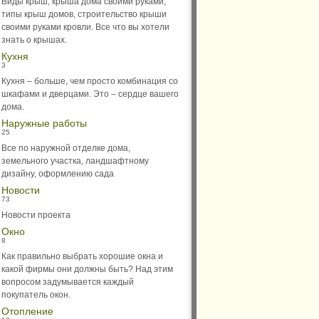
Виды крыш, крыша дома своими руками,
типы крыш домов, строительство крыши
своими руками кровли. Все что вы хотели
знать о крышах.
Кухня
3
Кухня – больше, чем просто комбинация со
шкафами и дверцами. Это – сердце вашего
дома.
Наружные работы
25
Все по наружной отделке дома,
земельного участка, ландшафтному
дизайну, оформлению сада
Новости
73
Новости проекта
Окно
8
Как правильно выбрать хорошие окна и
какой фирмы они должны быть? Над этим
вопросом задумывается каждый
покупатель окон.
Отопление