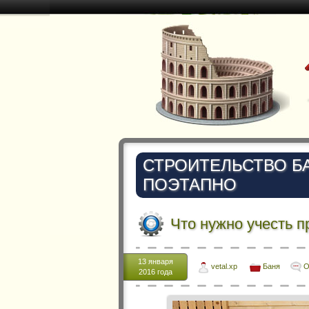
СТРОИТЕЛЬСТВО Б
ПОЭТАПНО
Что нужно учесть п
13 января
vetal.xp
Баня
О
2016 года