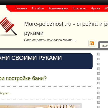
Главная
О сайте
Комментарии
Контакты
Архив
R
More-poleznosti.ru - стройка и
руками
Пора строить дом своей мечты...
АНИ СВОИМИ РУКАМИ
ри постройке бани?
бсудить