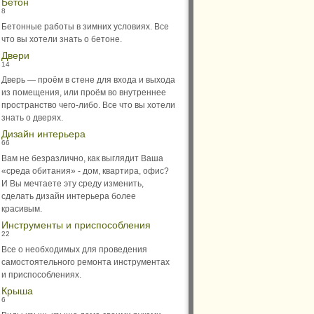
Бетон
8
Бетонные работы в зимних условиях. Все
что вы хотели знать о бетоне.
Двери
14
Дверь — проём в стене для входа и выхода
из помещения, или проём во внутреннее
пространство чего-либо. Все что вы хотели
знать о дверях.
Дизайн интерьера
66
Вам не безразлично, как выглядит Ваша
«среда обитания» - дом, квартира, офис?
И Вы мечтаете эту среду изменить,
сделать дизайн интерьера более
красивым.
Инструменты и приспособления
22
Все о необходимых для проведения
самостоятельного ремонта инструментах
и приспособлениях.
Крыша
6