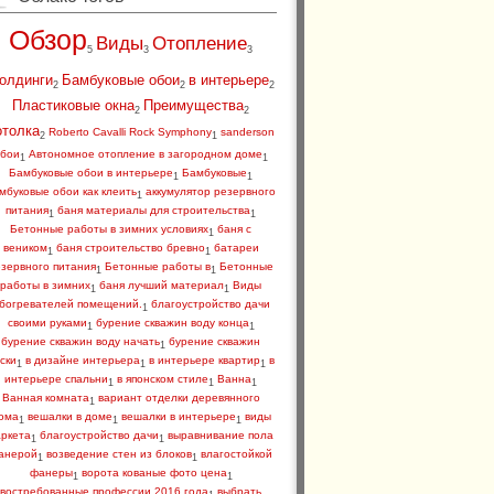
Обзор
Виды
Отопление
5
3
3
олдинги
Бамбуковые обои
в интерьере
2
2
2
Пластиковые окна
Преимущества
2
2
отолка
Roberto Cavalli Rock Symphony
sanderson
2
1
бои
Автономное отопление в загородном доме
1
1
Бамбуковые обои в интерьере
Бамбуковые
1
1
мбуковые обои как клеить
аккумулятор резервного
1
питания
баня материалы для строительства
1
1
Бетонные работы в зимних условиях
баня с
1
веником
баня строительство бревно
батареи
1
1
зервного питания
Бетонные работы в
Бетонные
1
1
работы в зимних
баня лучший материал
Виды
1
1
богревателей помещений.
благоустройство дачи
1
своими руками
бурение скважин воду конца
1
1
бурение скважин воду начать
бурение скважин
1
ски
в дизайне интерьера
в интерьере квартир
в
1
1
1
интерьере спальни
в японском стиле
Ванна
1
1
1
Ванная комната
вариант отделки деревянного
1
ома
вешалки в доме
вешалки в интерьере
виды
1
1
1
аркета
благоустройство дачи
выравнивание пола
1
1
анерой
возведение стен из блоков
влагостойкой
1
1
фанеры
ворота кованые фото цена
1
1
востребованные профессии 2016 года
выбрать