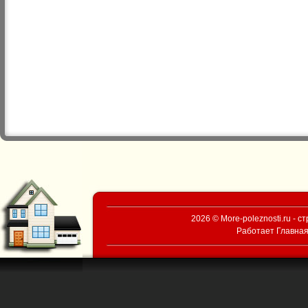
2026 © More-poleznosti.ru - 
Работает
Главная