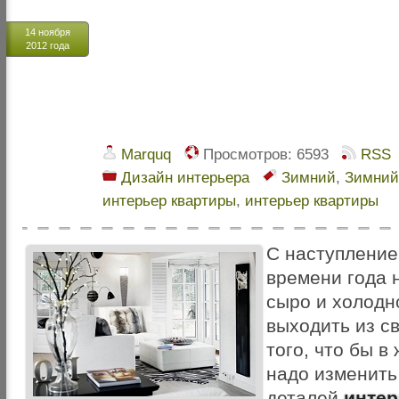
14 ноября
2012 года
Marquq
Просмотров:
6593
RSS
Дизайн интерьера
Зимний
,
Зимний
интерьер квартиры
,
интерьер квартиры
С наступление
времени года 
сыро и холодн
выходить из с
того, что бы 
надо изменить
деталей
интер