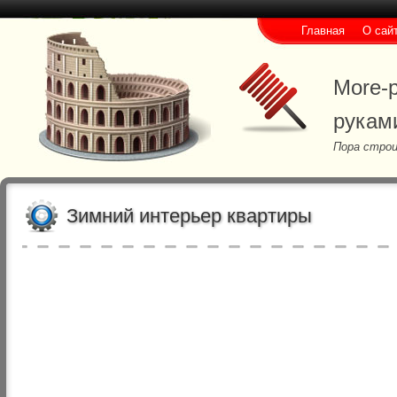
Главная
О сай
More-p
рукам
Пора строи
Зимний интерьер квартиры