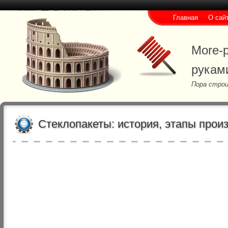
Главная
О сай
More-p
рукам
Пора строи
Стеклопакеты: история, этапы прои