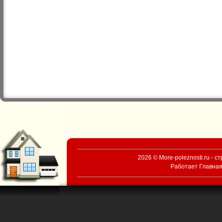
2026 © More-poleznosti.ru - 
Работает
Главная