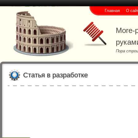
Главная
О сай
More-p
рукам
Пора строи
Статья в разработке