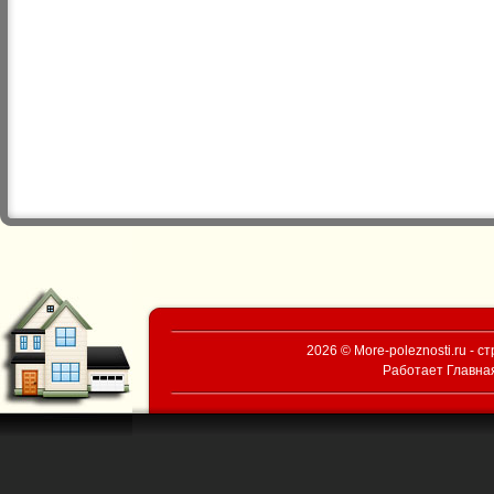
2026 © More-poleznosti.ru - 
Работает
Главна