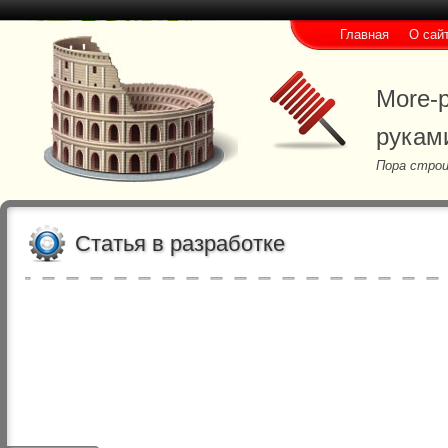
Главная
О сай
More-p
рукам
Пора строи
Статья в разработке