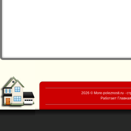
2026 © More-poleznosti.ru - 
Работает
Главная