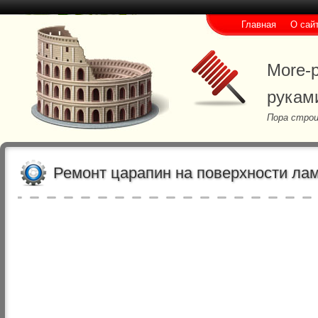
Главная
О сай
More-p
рукам
Пора строи
Ремонт царапин на поверхности ла