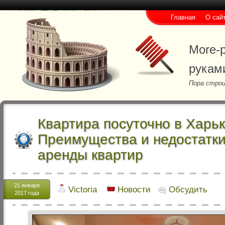
Главная
О сай
More-p
рукам
Пора строи
Квартира посуточно в Харьк
Преимущества и недостатки
аренды квартир
21 января
Victoria
Новости
Обсудить
2017 года