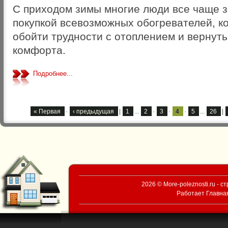
С приходом зимы многие люди все чаще 
покупкой всевозможных обогревателей, к
обойти трудности с отоплением и вернут
комфорта.
Подробнее...
« Первая
·
‹ предыдущая
|
1
...
2
·
3
·
4
·
5
...
26
|
2026 © More-poleznosti.ru - 
Работает
Главна