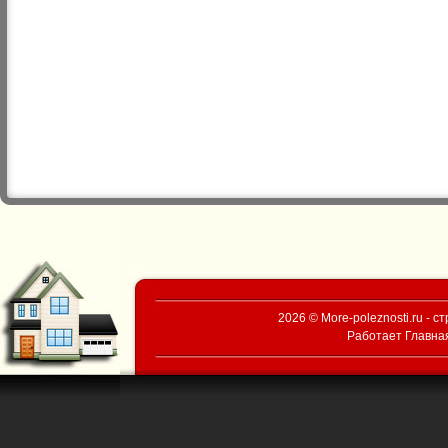
2026 © More-poleznosti.ru - 
Работает
Главна