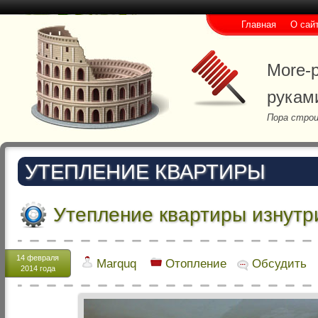
Главная
О сай
More-p
рукам
Пора строи
УТЕПЛЕНИЕ КВАРТИРЫ
Утепление квартиры изнутр
14 февраля
Marquq
Отопление
Обсудить
2014 года