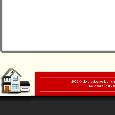
2026 © More-poleznosti.ru - 
Работает
Главна