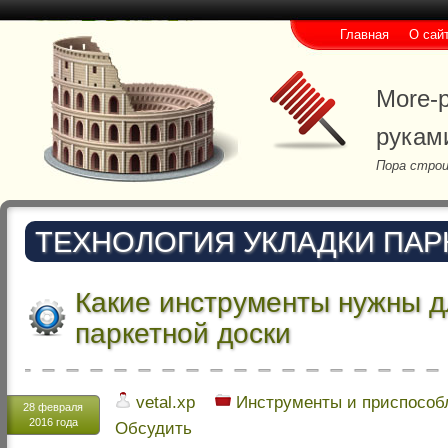
Главная
О сай
More-p
рукам
Пора строи
ТЕХНОЛОГИЯ УКЛАДКИ ПАР
Какие инструменты нужны д
паркетной доски
vetal.xp
Инструменты и приспособ
28 февраля
2016 года
Обсудить