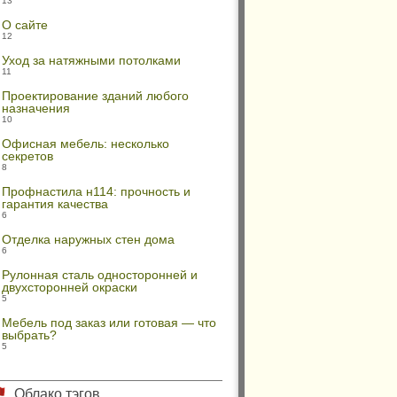
13
О сайте
12
Уход за натяжными потолками
11
Проектирование зданий любого
назначения
10
Офисная мебель: несколько
секретов
8
Профнастила н114: прочность и
гарантия качества
6
Отделка наружных стен дома
6
Рулонная сталь односторонней и
двухсторонней окраски
5
Мебель под заказ или готовая — что
выбрать?
5
Облако тэгов