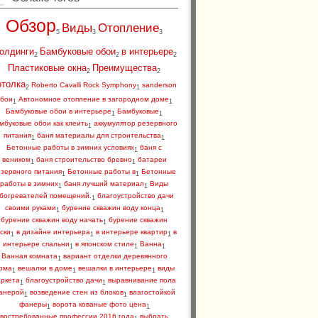
Обзор
Виды
Отопление
5
3
3
олдинги
Бамбуковые обои
в интерьере
2
2
2
Пластиковые окна
Преимущества
2
2
отолка
Roberto Cavalli Rock Symphony
sanderson
2
1
бои
Автономное отопление в загородном доме
1
1
Бамбуковые обои в интерьере
Бамбуковые
1
1
мбуковые обои как клеить
аккумулятор резервного
1
питания
баня материалы для строительства
1
1
Бетонные работы в зимних условиях
баня с
1
веником
баня строительство бревно
батареи
1
1
зервного питания
Бетонные работы в
Бетонные
1
1
работы в зимних
баня лучший материал
Виды
1
1
богревателей помещений.
благоустройство дачи
1
своими руками
бурение скважин воду конца
1
1
бурение скважин воду начать
бурение скважин
1
ски
в дизайне интерьера
в интерьере квартир
в
1
1
1
интерьере спальни
в японском стиле
Ванна
1
1
1
Ванная комната
вариант отделки деревянного
1
ома
вешалки в доме
вешалки в интерьере
виды
1
1
1
аркета
благоустройство дачи
выравнивание пола
1
1
анерой
возведение стен из блоков
влагостойкой
1
1
фанеры
ворота кованые фото цена
1
1
востребованные профессии 2016 года
выбрать