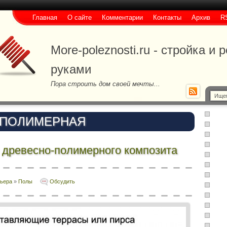
Главная
О сайте
Комментарии
Контакты
Архив
R
More-poleznosti.ru - стройка и
руками
Пора строить дом своей мечты...
 ПОЛИМЕРНАЯ
з древесно-полимерного композита
рьера
»
Полы
Обсудить