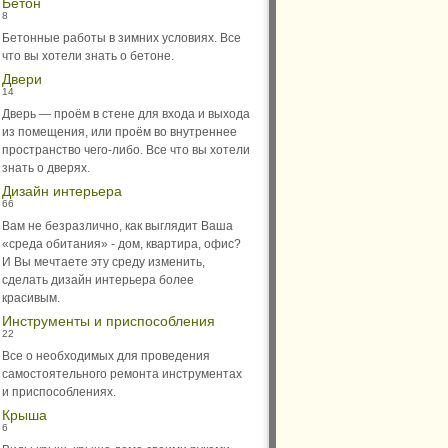
Бетон
8
Бетонные работы в зимних условиях. Все
что вы хотели знать о бетоне.
Двери
14
Дверь — проём в стене для входа и выхода
из помещения, или проём во внутреннее
пространство чего-либо. Все что вы хотели
знать о дверях.
Дизайн интерьера
66
Вам не безразлично, как выглядит Ваша
«среда обитания» - дом, квартира, офис?
И Вы мечтаете эту среду изменить,
сделать дизайн интерьера более
красивым.
Инструменты и приспособления
22
Все о необходимых для проведения
самостоятельного ремонта инструментах
и приспособлениях.
Крыша
6