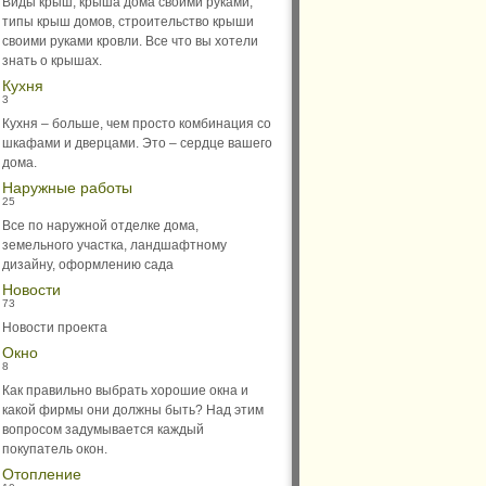
Виды крыш, крыша дома своими руками,
типы крыш домов, строительство крыши
своими руками кровли. Все что вы хотели
знать о крышах.
Кухня
3
Кухня – больше, чем просто комбинация со
шкафами и дверцами. Это – сердце вашего
дома.
Наружные работы
25
Все по наружной отделке дома,
земельного участка, ландшафтному
дизайну, оформлению сада
Новости
73
Новости проекта
Окно
8
Как правильно выбрать хорошие окна и
какой фирмы они должны быть? Над этим
вопросом задумывается каждый
покупатель окон.
Отопление