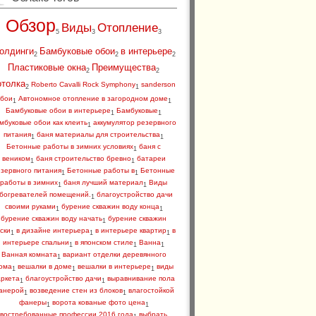
Обзор
Виды
Отопление
5
3
3
олдинги
Бамбуковые обои
в интерьере
2
2
2
Пластиковые окна
Преимущества
2
2
отолка
Roberto Cavalli Rock Symphony
sanderson
2
1
бои
Автономное отопление в загородном доме
1
1
Бамбуковые обои в интерьере
Бамбуковые
1
1
мбуковые обои как клеить
аккумулятор резервного
1
питания
баня материалы для строительства
1
1
Бетонные работы в зимних условиях
баня с
1
веником
баня строительство бревно
батареи
1
1
зервного питания
Бетонные работы в
Бетонные
1
1
работы в зимних
баня лучший материал
Виды
1
1
богревателей помещений.
благоустройство дачи
1
своими руками
бурение скважин воду конца
1
1
бурение скважин воду начать
бурение скважин
1
ски
в дизайне интерьера
в интерьере квартир
в
1
1
1
интерьере спальни
в японском стиле
Ванна
1
1
1
Ванная комната
вариант отделки деревянного
1
ома
вешалки в доме
вешалки в интерьере
виды
1
1
1
аркета
благоустройство дачи
выравнивание пола
1
1
анерой
возведение стен из блоков
влагостойкой
1
1
фанеры
ворота кованые фото цена
1
1
востребованные профессии 2016 года
выбрать