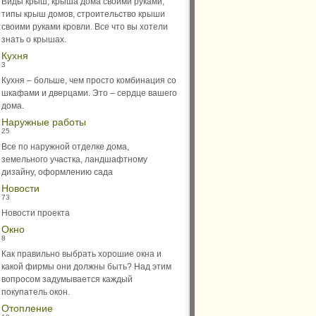
Виды крыш, крыша дома своими руками,
типы крыш домов, строительство крыши
своими руками кровли. Все что вы хотели
знать о крышах.
Кухня
3
Кухня – больше, чем просто комбинация со
шкафами и дверцами. Это – сердце вашего
дома.
Наружные работы
25
Все по наружной отделке дома,
земельного участка, ландшафтному
дизайну, оформлению сада
Новости
73
Новости проекта
Окно
8
Как правильно выбрать хорошие окна и
какой фирмы они должны быть? Над этим
вопросом задумывается каждый
покупатель окон.
Отопление