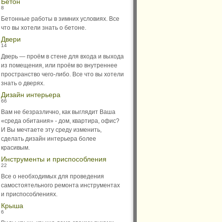
Бетон
8
Бетонные работы в зимних условиях. Все
что вы хотели знать о бетоне.
Двери
14
Дверь — проём в стене для входа и выхода
из помещения, или проём во внутреннее
пространство чего-либо. Все что вы хотели
знать о дверях.
Дизайн интерьера
66
Вам не безразлично, как выглядит Ваша
«среда обитания» - дом, квартира, офис?
И Вы мечтаете эту среду изменить,
сделать дизайн интерьера более
красивым.
Инструменты и приспособления
22
Все о необходимых для проведения
самостоятельного ремонта инструментах
и приспособлениях.
Крыша
6