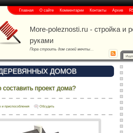
Главная
О сайте
Комментарии
Контакты
Архив
R
More-poleznosti.ru - стройка и
руками
Пора строить дом своей мечты...
 ДЕРЕВЯННЫХ ДОМОВ
 составить проект дома?
 и приспособления
Обсудить