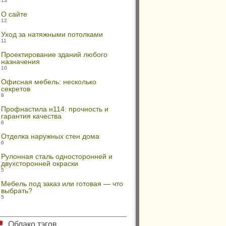
13
О сайте
12
Уход за натяжными потолками
11
Проектирование зданий любого
назначения
10
Офисная мебель: несколько
секретов
8
Профнастила н114: прочность и
гарантия качества
6
Отделка наружных стен дома
6
Рулонная сталь односторонней и
двухсторонней окраски
5
Мебель под заказ или готовая — что
выбрать?
5
Облако тэгов