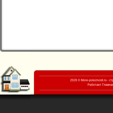
2026 © More-poleznosti.ru - 
Работает
Главна