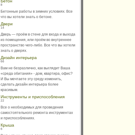
Бетон
8
Бетонные работы в зимних условиях. Все
что вы хотели знать о бетоне.
Двери
14
Дверь — проём в стене для входа и выхода
из помещения, или проём во внутреннее
пространство чего-либо. Все что вы хотели
знать о дверях.
Дизайн интерьера
66
Вам не безразлично, как выглядит Ваша
«среда обитания» - дом, квартира, офис?
И Вы мечтаете эту среду изменить,
сделать дизайн интерьера более
красивым.
Инструменты и приспособления
22
Все о необходимых для проведения
самостоятельного ремонта инструментах
и приспособлениях.
Крыша
6