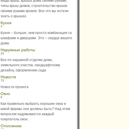
Виды крыш, крыша дома своими руками,
типы крыш домов, строительство крыши
своими руками кровли. Все что вы хотели
знать о крышах.
Кухня
3
Кухня – больше, чем просто комбинация со
шкафами и дверцами. Это – сердце вашего
дома.
Наружные работы
25
Все по наружной отделке дома,
земельного участка, ландшафтному
дизайну, оформлению сада
Новости
73
Новости проекта
Окно
8
Как правильно выбрать хорошие окна и
какой фирмы они должны быть? Над этим
вопросом задумывается каждый
покупатель окон.
Отопление