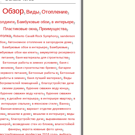
Обзор
Виды
Отопление
5
3
3
олдинги
Бамбуковые обои
в интерьере
2
2
2
Пластиковые окна
Преимущества
2
2
отолка
Roberto Cavalli Rock Symphony
sanderson
2
1
бои
Автономное отопление в загородном доме
1
1
Бамбуковые обои в интерьере
Бамбуковые
1
1
мбуковые обои как клеить
аккумулятор резервного
1
питания
баня материалы для строительства
1
1
Бетонные работы в зимних условиях
баня с
1
веником
баня строительство бревно
батареи
1
1
зервного питания
Бетонные работы в
Бетонные
1
1
работы в зимних
баня лучший материал
Виды
1
1
богревателей помещений.
благоустройство дачи
1
своими руками
бурение скважин воду конца
1
1
бурение скважин воду начать
бурение скважин
1
ски
в дизайне интерьера
в интерьере квартир
в
1
1
1
интерьере спальни
в японском стиле
Ванна
1
1
1
Ванная комната
вариант отделки деревянного
1
ома
вешалки в доме
вешалки в интерьере
виды
1
1
1
аркета
благоустройство дачи
выравнивание пола
1
1
анерой
возведение стен из блоков
влагостойкой
1
1
фанеры
ворота кованые фото цена
1
1
востребованные профессии 2016 года
выбрать