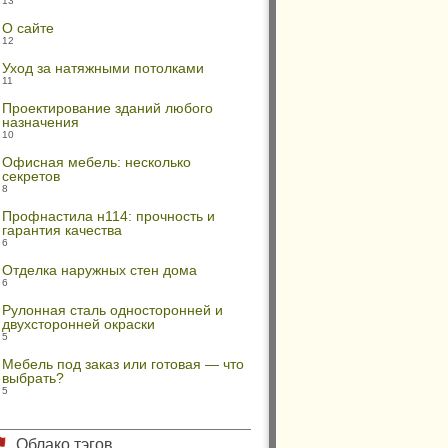
13
О сайте
12
Уход за натяжными потолками
11
Проектирование зданий любого
назначения
10
Офисная мебель: несколько
секретов
8
Профнастила н114: прочность и
гарантия качества
6
Отделка наружных стен дома
6
Рулонная сталь односторонней и
двухсторонней окраски
5
Мебель под заказ или готовая — что
выбрать?
5
Облако тэгов