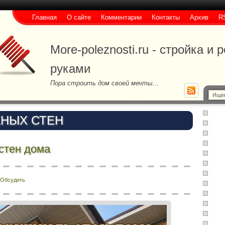
Главная
О сайте
Комментарии
Контакты
Архив
R
More-poleznosti.ru - стройка и
руками
Пора строить дом своей мечты...
НЫХ СТЕН
стен дома
Обсудить