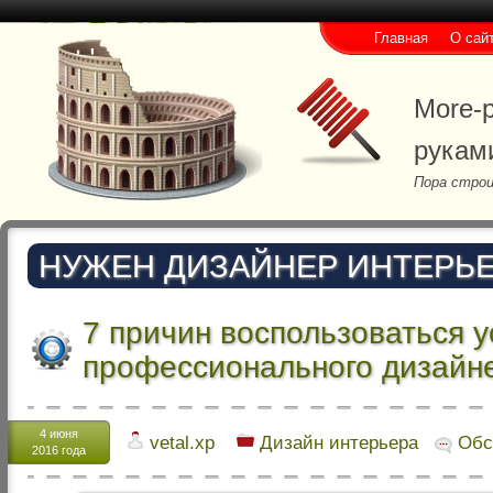
Главная
О сай
More-p
рукам
Пора строи
НУЖЕН ДИЗАЙНЕР ИНТЕРЬ
7 причин воспользоваться у
профессионального дизайн
4 июня
vetal.xp
Дизайн интерьера
Обс
2016 года