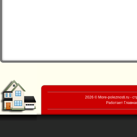
2026 © More-poleznosti.ru - 
Работает
Главна