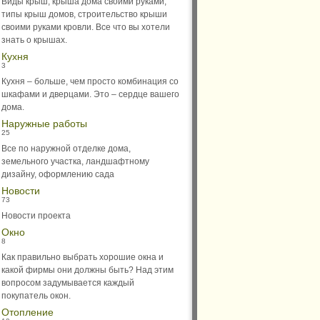
Виды крыш, крыша дома своими руками,
типы крыш домов, строительство крыши
своими руками кровли. Все что вы хотели
знать о крышах.
Кухня
3
Кухня – больше, чем просто комбинация со
шкафами и дверцами. Это – сердце вашего
дома.
Наружные работы
25
Все по наружной отделке дома,
земельного участка, ландшафтному
дизайну, оформлению сада
Новости
73
Новости проекта
Окно
8
Как правильно выбрать хорошие окна и
какой фирмы они должны быть? Над этим
вопросом задумывается каждый
покупатель окон.
Отопление