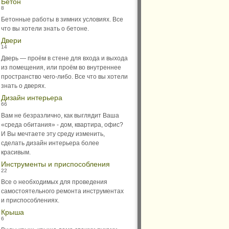
Бетон
8
Бетонные работы в зимних условиях. Все
что вы хотели знать о бетоне.
Двери
14
Дверь — проём в стене для входа и выхода
из помещения, или проём во внутреннее
пространство чего-либо. Все что вы хотели
знать о дверях.
Дизайн интерьера
66
Вам не безразлично, как выглядит Ваша
«среда обитания» - дом, квартира, офис?
И Вы мечтаете эту среду изменить,
сделать дизайн интерьера более
красивым.
Инструменты и приспособления
22
Все о необходимых для проведения
самостоятельного ремонта инструментах
и приспособлениях.
Крыша
6