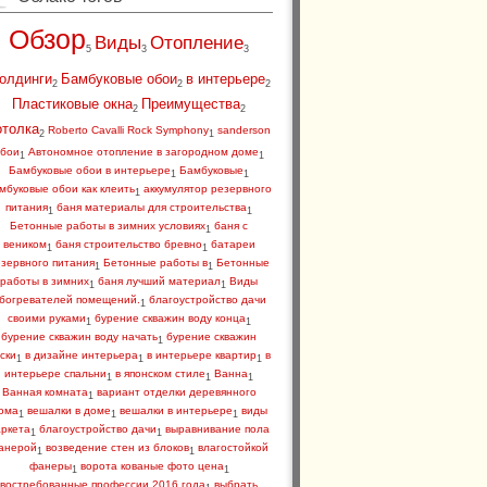
Обзор
Виды
Отопление
5
3
3
олдинги
Бамбуковые обои
в интерьере
2
2
2
Пластиковые окна
Преимущества
2
2
отолка
Roberto Cavalli Rock Symphony
sanderson
2
1
бои
Автономное отопление в загородном доме
1
1
Бамбуковые обои в интерьере
Бамбуковые
1
1
мбуковые обои как клеить
аккумулятор резервного
1
питания
баня материалы для строительства
1
1
Бетонные работы в зимних условиях
баня с
1
веником
баня строительство бревно
батареи
1
1
зервного питания
Бетонные работы в
Бетонные
1
1
работы в зимних
баня лучший материал
Виды
1
1
богревателей помещений.
благоустройство дачи
1
своими руками
бурение скважин воду конца
1
1
бурение скважин воду начать
бурение скважин
1
ски
в дизайне интерьера
в интерьере квартир
в
1
1
1
интерьере спальни
в японском стиле
Ванна
1
1
1
Ванная комната
вариант отделки деревянного
1
ома
вешалки в доме
вешалки в интерьере
виды
1
1
1
аркета
благоустройство дачи
выравнивание пола
1
1
анерой
возведение стен из блоков
влагостойкой
1
1
фанеры
ворота кованые фото цена
1
1
востребованные профессии 2016 года
выбрать