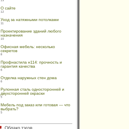
13
О сайте
12
Уход за натяжными потолками
11
Проектирование зданий любого
назначения
10
Офисная мебель: несколько
секретов
8
Профнастила н114: прочность и
гарантия качества
6
Отделка наружных стен дома
6
Рулонная сталь односторонней и
двухсторонней окраски
5
Мебель под заказ или готовая — что
выбрать?
5
Облако тэгов