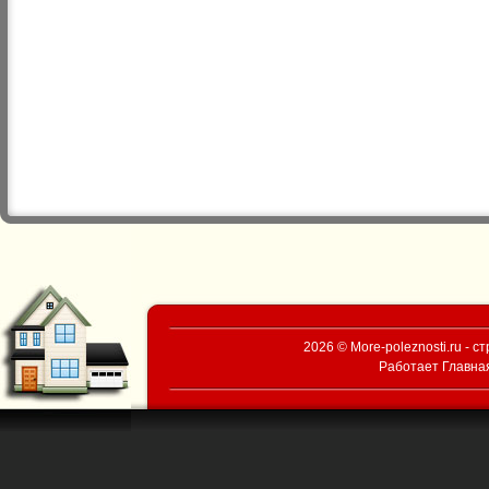
2026 © More-poleznosti.ru - 
Работает
Главна