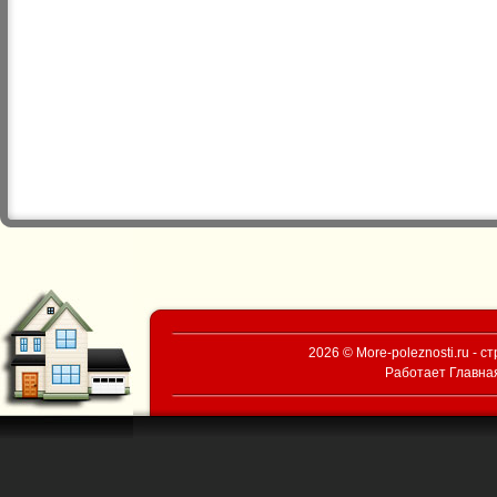
2026 © More-poleznosti.ru - 
Работает
Главна