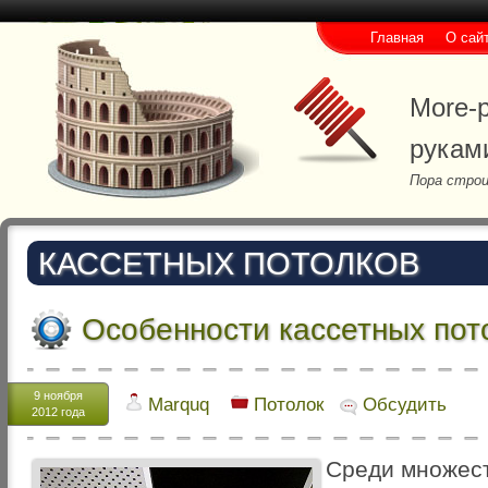
Главная
О сай
More-p
рукам
Пора строи
КАССЕТНЫХ ПОТОЛКОВ
Особенности кассетных пот
9 ноября
Marquq
Потолок
Обсудить
2012 года
Среди множес