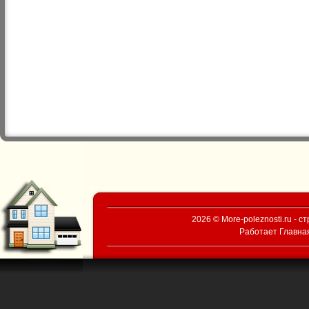
2026 © More-poleznosti.ru - 
Работает
Главна