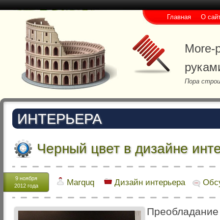
Главная
О сай
More-p
рукам
Пора строи
ИНТЕРЬЕРА
Черный цвет в дизайне инт
9 ноября
Marquq
Дизайн интерьера
Обс
2012 года
Преобладани