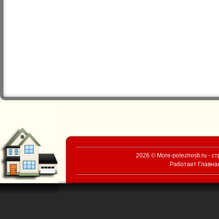
2026 © More-poleznosti.ru - 
Работает
Главна