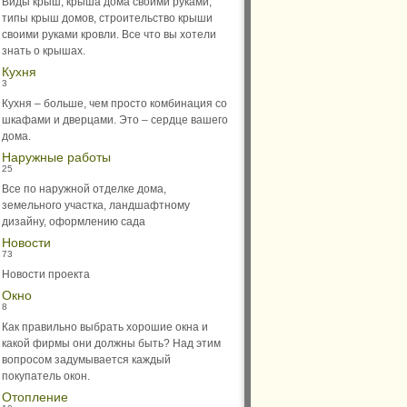
Виды крыш, крыша дома своими руками,
типы крыш домов, строительство крыши
своими руками кровли. Все что вы хотели
знать о крышах.
Кухня
3
Кухня – больше, чем просто комбинация со
шкафами и дверцами. Это – сердце вашего
дома.
Наружные работы
25
Все по наружной отделке дома,
земельного участка, ландшафтному
дизайну, оформлению сада
Новости
73
Новости проекта
Окно
8
Как правильно выбрать хорошие окна и
какой фирмы они должны быть? Над этим
вопросом задумывается каждый
покупатель окон.
Отопление