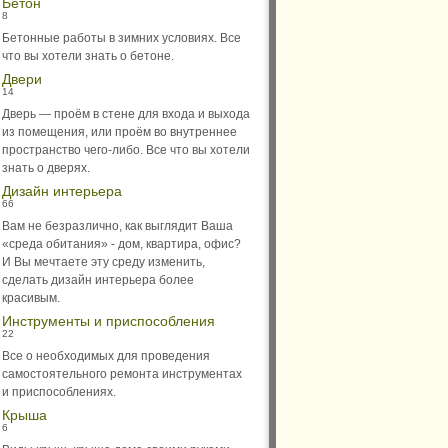
Бетон
8
Бетонные работы в зимних условиях. Все
что вы хотели знать о бетоне.
Двери
14
Дверь — проём в стене для входа и выхода
из помещения, или проём во внутреннее
пространство чего-либо. Все что вы хотели
знать о дверях.
Дизайн интерьера
66
Вам не безразлично, как выглядит Ваша
«среда обитания» - дом, квартира, офис?
И Вы мечтаете эту среду изменить,
сделать дизайн интерьера более
красивым.
Инструменты и приспособления
22
Все о необходимых для проведения
самостоятельного ремонта инструментах
и приспособлениях.
Крыша
6