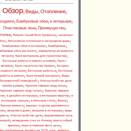
Обзор
Виды
Отопление
5
3
3
олдинги
Бамбуковые обои
в интерьере
2
2
2
Пластиковые окна
Преимущества
2
2
отолка
Roberto Cavalli Rock Symphony
sanderson
2
1
бои
Автономное отопление в загородном доме
1
1
Бамбуковые обои в интерьере
Бамбуковые
1
1
мбуковые обои как клеить
аккумулятор резервного
1
питания
баня материалы для строительства
1
1
Бетонные работы в зимних условиях
баня с
1
веником
баня строительство бревно
батареи
1
1
зервного питания
Бетонные работы в
Бетонные
1
1
работы в зимних
баня лучший материал
Виды
1
1
богревателей помещений.
благоустройство дачи
1
своими руками
бурение скважин воду конца
1
1
бурение скважин воду начать
бурение скважин
1
ски
в дизайне интерьера
в интерьере квартир
в
1
1
1
интерьере спальни
в японском стиле
Ванна
1
1
1
Ванная комната
вариант отделки деревянного
1
ома
вешалки в доме
вешалки в интерьере
виды
1
1
1
аркета
благоустройство дачи
выравнивание пола
1
1
анерой
возведение стен из блоков
влагостойкой
1
1
фанеры
ворота кованые фото цена
1
1
востребованные профессии 2016 года
выбрать