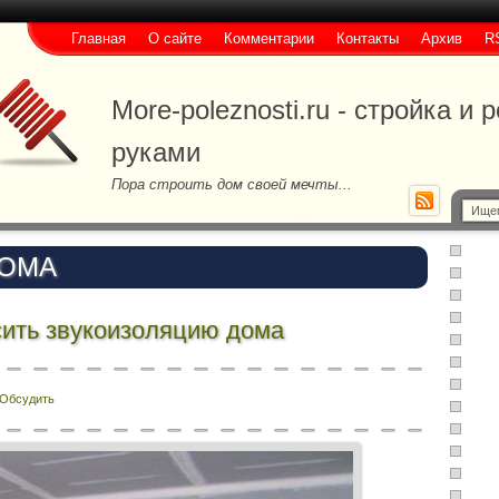
Главная
О сайте
Комментарии
Контакты
Архив
R
More-poleznosti.ru - стройка и
руками
Пора строить дом своей мечты...
ДОМА
сить звукоизоляцию дома
Обсудить