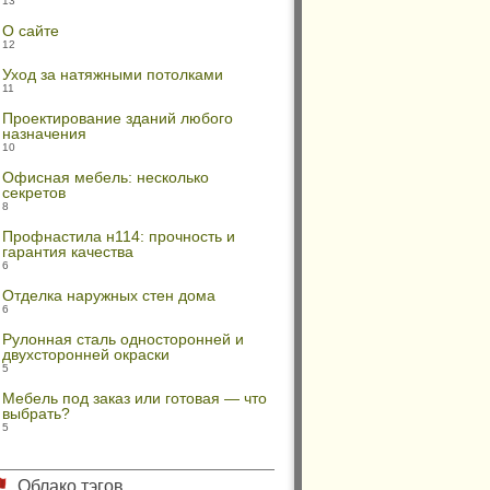
13
О сайте
12
Уход за натяжными потолками
11
Проектирование зданий любого
назначения
10
Офисная мебель: несколько
секретов
8
Профнастила н114: прочность и
гарантия качества
6
Отделка наружных стен дома
6
Рулонная сталь односторонней и
двухсторонней окраски
5
Мебель под заказ или готовая — что
выбрать?
5
Облако тэгов