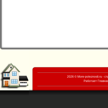
2026 © More-poleznosti.ru - 
Работает
Главна