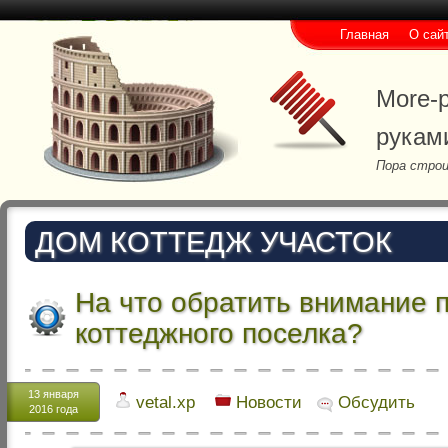
Главная
О сай
More-p
рукам
Пора строи
ДОМ КОТТЕДЖ УЧАСТОК
На что обратить внимание 
коттеджного поселка?
13 января
vetal.xp
Новости
Обсудить
2016 года