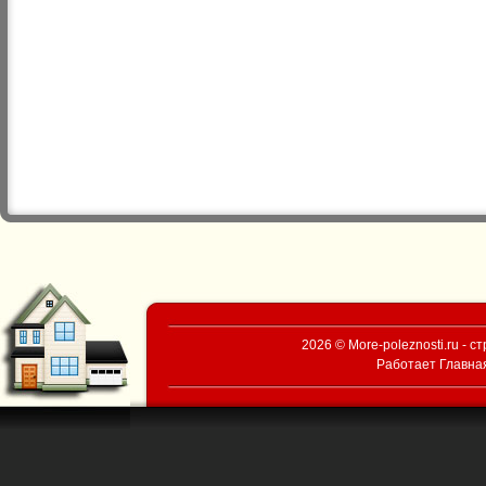
2026 © More-poleznosti.ru - 
Работает
Главна