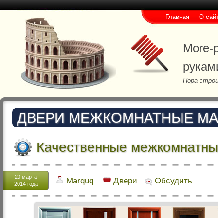
Главная
О сай
More-p
рукам
Пора строи
ДВЕРИ МЕЖКОМНАТНЫЕ М
Качественные межкомнатны
20 марта
Marquq
Двери
Обсудить
2014 года