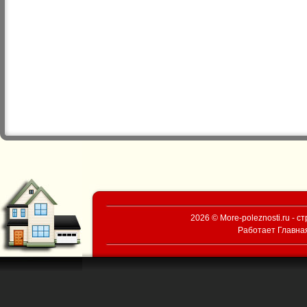
2026 © More-poleznosti.ru - 
Работает
Главна