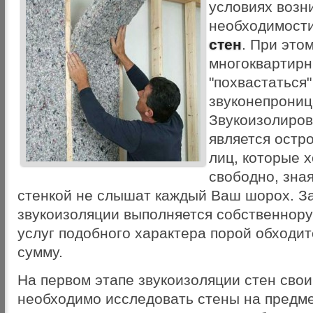
условиях возн
необходимост
стен
. При это
многоквартирн
"похвастаться
звуконепрониц
Звукоизолиро
является остро
лиц, которые 
свободно, зная
стенкой не слышат каждый Ваш шорох. З
звукоизоляции выполняется собственноруч
услуг подобного характера порой обходит
сумму.
На первом этапе звукоизоляции стен сво
необходимо исследовать стены на предме