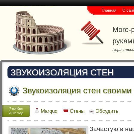
Главная
О сай
More-p
рукам
Пора строи
ЗВУКОИЗОЛЯЦИЯ СТЕН
Звукоизоляция стен своими
7 ноября
Marquq
Стены
Обсудить
2012 года
Зачастую в н